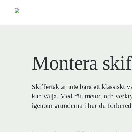
Skip
to
main
content
Montera skif
Tryck enter för att söka eller ESC för att stänga
Skiffertak är inte bara ett klassiskt 
kan välja. Med rätt metod och verkty
igenom grunderna i hur du förberede