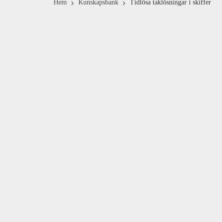
Hem
Kunskapsbank
Tidlösa taklösningar i skiffer
Traditionell teknik
i modern tappning
Skiffer har använts som taktäckning i Europa 
Sverige sedan 1700-talet. I dag kombineras kl
med moderna metoder och verktyg. Skiffertak 
historiska byggnader utan också på nyproducer
och arkitektritade projekt.