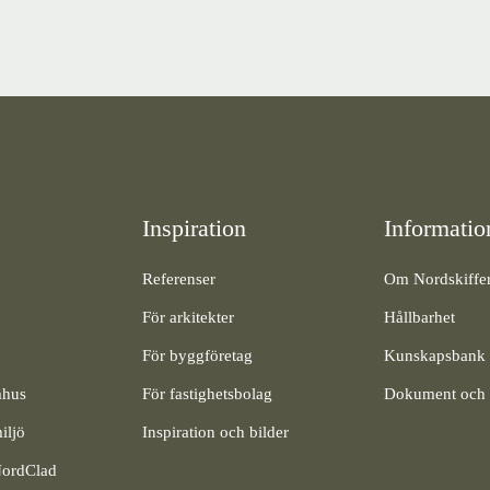
Inspiration
Informatio
Referenser
Om Nordskiffe
För arkitekter
Hållbarhet
För byggföretag
Kunskapsbank
mhus
För fastighetsbolag
Dokument och f
iljö
Inspiration och bilder
NordClad