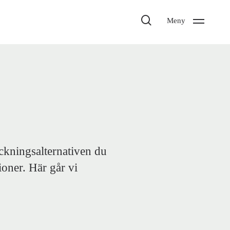
search
Meny
täckningsalternativen du
ioner. Här går vi