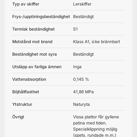
Typ av skiffer
Lerskiffer
Frys-/upptiningsbeständighet
Beständigt
Termisk beständighet
S1
Motstånd mot brand
Klass A1, icke brännbart
Beständighet mot syra
Beständigt
Utsläpp av farliga ämnen
Inga
Vattenabsorption
0,145 %
Böjhållfasthet
41,86 MPa
Ytstruktur
Naturyta
Övrigt
Vissa plattor får gyllene
patina med tiden.
Specialklippning möjlig
(spets, rundade m.m.)