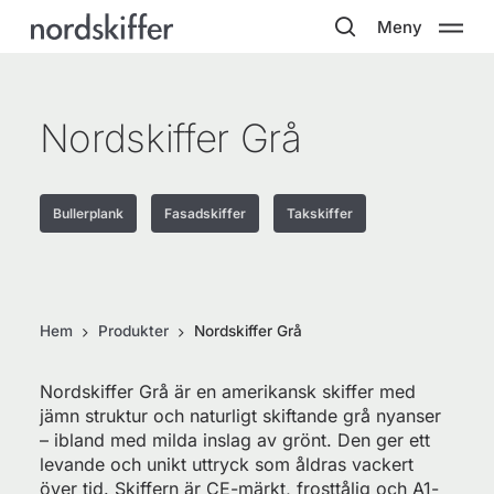
Skip
Meny
to
search
main
content
Nordskiffer Grå
Bullerplank
Fasadskiffer
Takskiffer
Hem
Produkter
Nordskiffer Grå
Nordskiffer Grå är en amerikansk skiffer med
jämn struktur och naturligt skiftande grå nyanser
– ibland med milda inslag av grönt. Den ger ett
levande och unikt uttryck som åldras vackert
över tid. Skiffern är CE-märkt, frosttålig och A1-