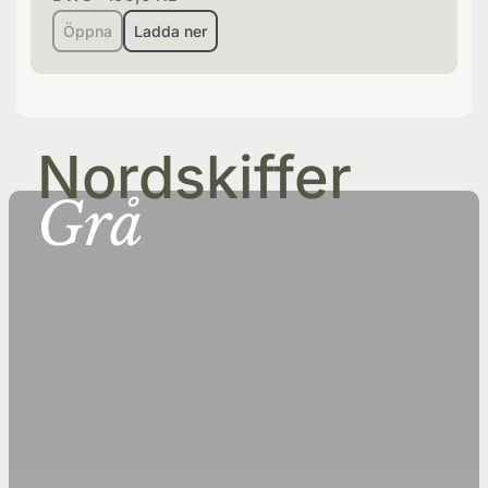
Öppna
Ladda ner
Nordskiffer
Grå
Råsslaskolan,
Norrköping