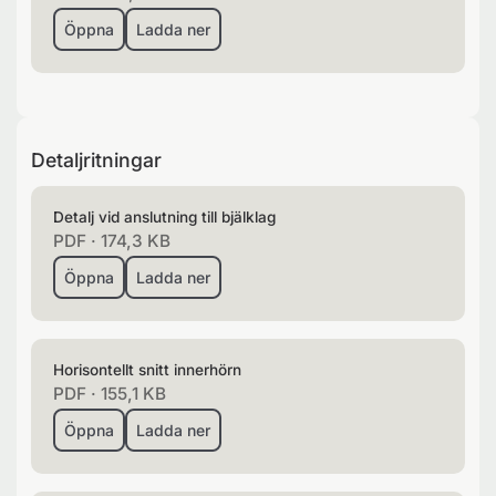
Öppna
Ladda ner
Detaljritningar
Detalj vid anslutning till bjälklag
PDF
·
174,3 KB
Öppna
Ladda ner
Horisontellt snitt innerhörn
PDF
·
155,1 KB
Öppna
Ladda ner