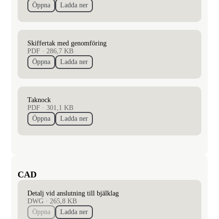
Öppna
Ladda ner
Skiffertak med genomföring
PDF
·
286,7 KB
Öppna
Ladda ner
Taknock
PDF
·
301,1 KB
Öppna
Ladda ner
CAD
Detalj vid anslutning till bjälklag
DWG
·
265,8 KB
Öppna
Ladda ner