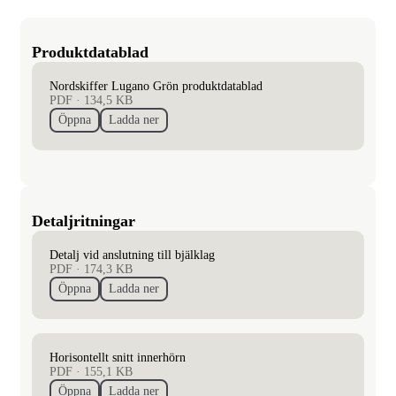
Produktdatablad
Nordskiffer Lugano Grön produktdatablad
PDF
·
134,5 KB
Öppna
Ladda ner
Detaljritningar
Detalj vid anslutning till bjälklag
PDF
·
174,3 KB
Öppna
Ladda ner
Horisontellt snitt innerhörn
PDF
·
155,1 KB
Öppna
Ladda ner