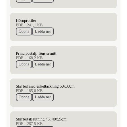
Hörnprofiler
PDF
·
241,1 KB
Öppna
Ladda ner
Principdetalj, fönstersnitt
PDF
·
168,2 KB
Öppna
Ladda ner
Skifferfasad enkeltäckning 50x30cm
PDF
·
185,8 KB
Öppna
Ladda ner
Skiffertak lutning 45, 40x25cm
PDF
·
287,5 KB