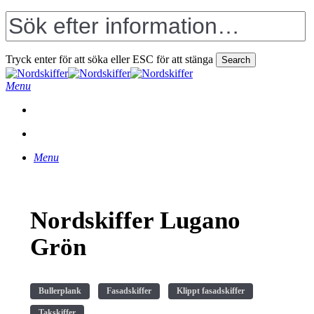
Skip
to
main
content
Tryck enter för att söka eller ESC för att stänga
Search
Close
Search
search
Menu
search
Menu
Nordskiffer Lugano
Grön
Bullerplank
Fasadskiffer
Klippt fasadskiffer
Takskiffer