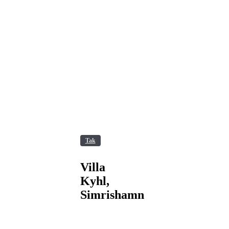
Villa
Tak
Kyhl,
Simrishamn
Villa
Kyhl,
Simrishamn