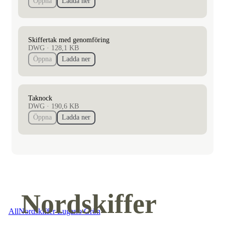
Öppna
Ladda ner
Skiffertak med genomföring
DWG
·
128,1 KB
Öppna
Ladda ner
Taknock
DWG
·
190,6 KB
Öppna
Ladda ner
Nordskiffer
All
Nordskiffer Lugano Grön