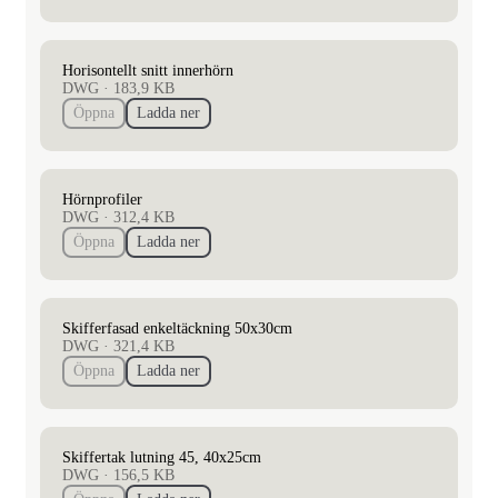
Horisontellt snitt innerhörn
DWG
·
183,9 KB
Öppna
Ladda ner
Hörnprofiler
DWG
·
312,4 KB
Öppna
Ladda ner
Skifferfasad enkeltäckning 50x30cm
DWG
·
321,4 KB
Öppna
Ladda ner
Skiffertak lutning 45, 40x25cm
DWG
·
156,5 KB