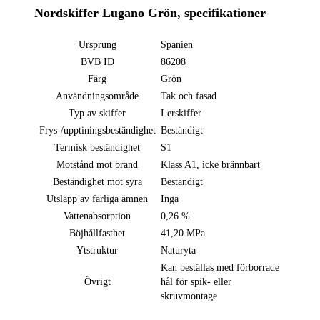
Nordskiffer Lugano Grön, specifikationer
Ursprung
Spanien
BVB ID
86208
Färg
Grön
Användningsområde
Tak och fasad
Typ av skiffer
Lerskiffer
Frys-/upptiningsbeständighet
Beständigt
Termisk beständighet
S1
Motstånd mot brand
Klass A1, icke brännbart
Beständighet mot syra
Beständigt
Utsläpp av farliga ämnen
Inga
Vattenabsorption
0,26 %
Böjhållfasthet
41,20 MPa
Ytstruktur
Naturyta
Kan beställas med förborrade
Övrigt
hål för spik- eller
skruvmontage