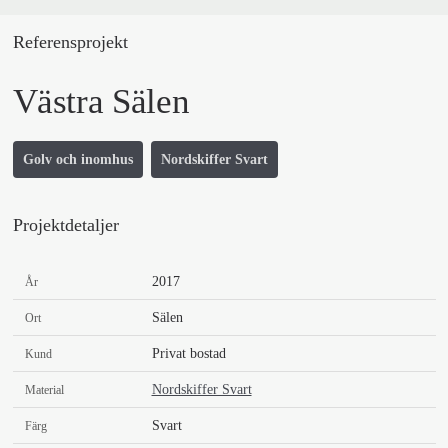
Referensprojekt
Västra Sälen
Golv och inomhus
Nordskiffer Svart
Projektdetaljer
2017
År
Sälen
Ort
Privat bostad
Kund
Nordskiffer Svart
Material
Svart
Färg