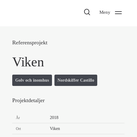
search
Meny
Referensprojekt
Viken
Golv och inomhus
Nordskiffer Castillo
Projektdetaljer
2018
År
Viken
Ort